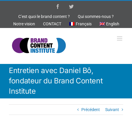
Passer
Facebook
Twitter
au
contenu
C’est quoi le brand content ?
Qui sommes-nous ?
Notre vision
CONTACT
Français
English
Entretien avec Daniel Bô,
fondateur du Brand Content
Institute
Précédent
Suivant